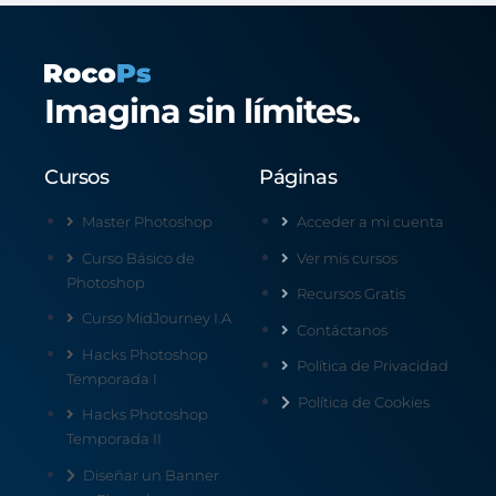
Imagina sin límites.
Cursos
Páginas
Master Photoshop
Acceder a mi cuenta
Curso Básico de
Ver mis cursos
Photoshop
Recursos Gratis
Curso MidJourney I.A
Contáctanos
Hacks Photoshop
Política de Privacidad
Temporada I
Política de Cookies
Hacks Photoshop
Temporada II
Diseñar un Banner